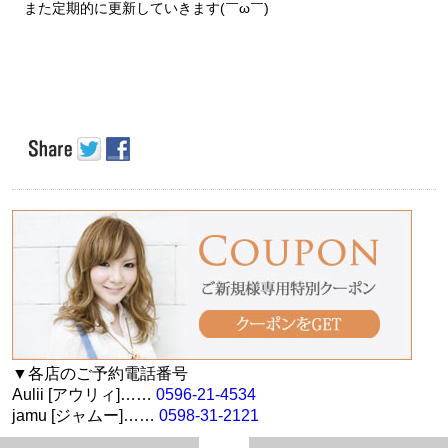
また定期的に更新していきます(￣ω￣)
▼各店のご予約電話番号
Aulii [アウリィ]……
0596-21-4534
jamu [ジャムー]……
0598-31-2121