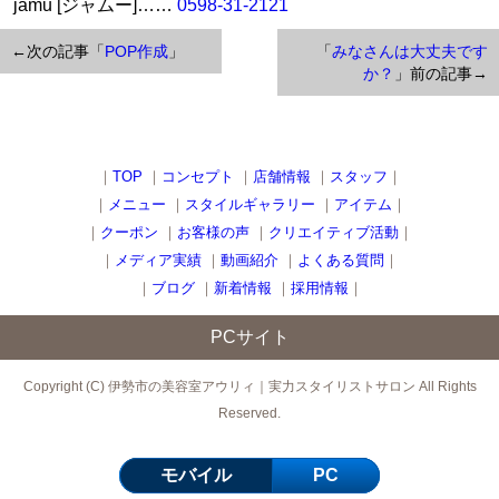
jamu [ジャムー]……
0598-31-2121
←次の記事「
POP作成
」
「
みなさんは大丈夫です
か？
」前の記事→
｜
TOP
｜
コンセプト
｜
店舗情報
｜
スタッフ
｜
｜
メニュー
｜
スタイルギャラリー
｜
アイテム
｜
｜
クーポン
｜
お客様の声
｜
クリエイティブ活動
｜
｜
メディア実績
｜
動画紹介
｜
よくある質問
｜
｜
ブログ
｜
新着情報
｜
採用情報
｜
PCサイト
Copyright (C) 伊勢市の美容室アウリィ｜実力スタイリストサロン All Rights
Reserved.
モバイル
PC