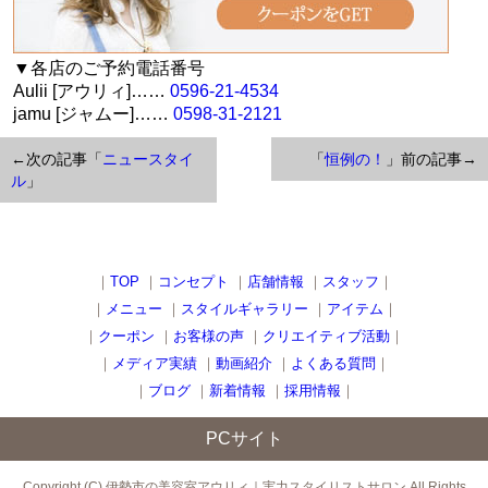
▼各店のご予約電話番号
Aulii [アウリィ]……
0596-21-4534
jamu [ジャムー]……
0598-31-2121
←次の記事「
ニュースタイ
「
恒例の！
」前の記事→
ル
」
｜
TOP
｜
コンセプト
｜
店舗情報
｜
スタッフ
｜
｜
メニュー
｜
スタイルギャラリー
｜
アイテム
｜
｜
クーポン
｜
お客様の声
｜
クリエイティブ活動
｜
｜
メディア実績
｜
動画紹介
｜
よくある質問
｜
｜
ブログ
｜
新着情報
｜
採用情報
｜
PCサイト
Copyright (C) 伊勢市の美容室アウリィ｜実力スタイリストサロン All Rights